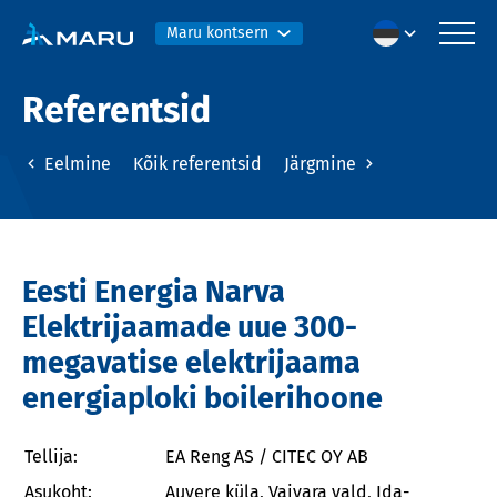
Maru kontsern
Referentsid
Eelmine
Kõik referentsid
Järgmine
Eesti Energia Narva
Elektrijaamade uue 300-
megavatise elektrijaama
energiaploki boilerihoone
Tellija:
EA Reng AS / CITEC OY AB
Asukoht:
Auvere küla, Vaivara vald, Ida-