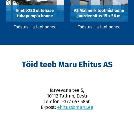
Enefit-280 õlitehase
AS Malmerk tootmishoone
tuhapumpla hoone
juurdeehitus 15 x 56 m
Tööstus- ja laohooned
Tööstus- ja laohooned
Töid teeb Maru Ehitus AS
Järvevana tee 5,
10112 Tallinn, Eesti
Telefon: +372 657 5850
E-post:
ehitus@maru.ee