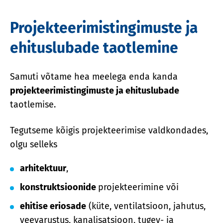
Projekteerimistingimuste ja
ehituslubade taotlemine
Samuti võtame hea meelega enda kanda
projekteerimistingimuste ja ehituslubade
taotlemise.
Tegutseme kõigis projekteerimise valdkondades,
olgu selleks
arhitektuur
,
konstruktsioonide
projekteerimine või
ehitise eriosade
(küte, ventilatsioon, jahutus,
veevarustus, kanalisatsioon, tugev- ja