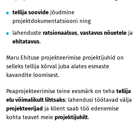
tellija soovide
jõudmine
projektdokumentatsiooni ning
lahenduste
ratsionaalsus
,
vastavus nõuetele
ja
ehitatavus
.
Maru Ehituse projekteerimise projektijuhid on
selleks tellija kõrval juba alates esmaste
kavandite loomisest.
Peaprojekteerimise teine eesmärk on teha
tellija
elu võimalikult lihtsaks
: lahendusi töötavad välja
projekteerijad
ja klient saab töö edenemise
kohta teavet meie
projektijuhilt
.