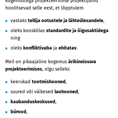
kogemustega projekteerimise projektijuhid
hoolitsevad selle eest, et lõpptulem
vastaks
tellija ootustele ja lähteülesandele
,
oleks kooskõlas
standardite ja õigusaktidega
ning
oleks
konfliktivaba
ja
ehitatav
.
Meil on pikaajaline kogemus
ärikinnisvara
projekteerimises
, olgu selleks
keerukad
tootmishooned
,
suured või väikesed
laohooned
,
kaubanduskeskused
,
bürood
,