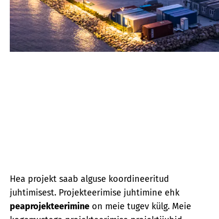
Hea projekt saab alguse koordineeritud
juhtimisest. Projekteerimise juhtimine ehk
peaprojekteerimine
on meie tugev külg. Meie