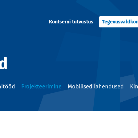
Kontserni tutvustus
Tegevusvaldko
d
nitööd
Projekteerimine
Mobiilsed lahendused
Ki