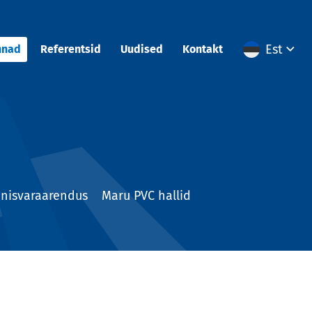
Est
nnad
Referentsid
Uudised
Kontakt
nnisvaraarendus
Maru PVC hallid