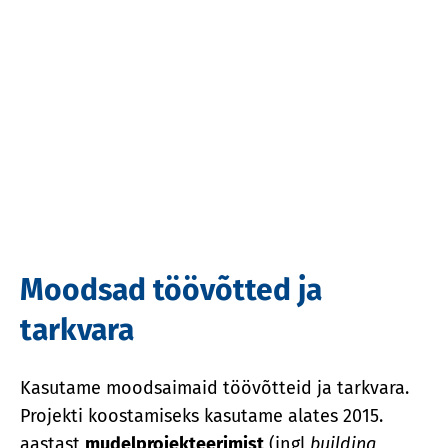
Moodsad töövõtted ja
tarkvara
Kasutame moodsaimaid töövõtteid ja tarkvara.
Projekti koostamiseks kasutame alates 2015.
aastast
mudelprojekteerimist
(ingl
building