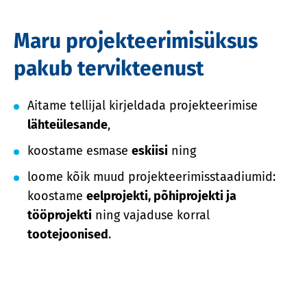
Maru projekteerimisüksus
pakub tervikteenust
Aitame tellijal kirjeldada projekteerimise
lähteülesande
,
koostame esmase
eskiisi
ning
loome kõik muud projekteerimisstaadiumid:
koostame
eelprojekti, põhiprojekti ja
tööprojekti
ning vajaduse korral
tootejoonised
.