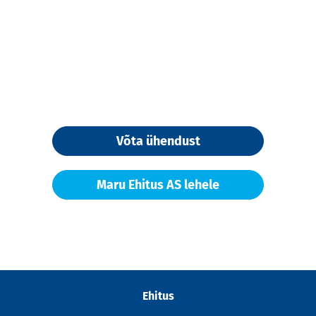
Võta ühendust
Maru Ehitus AS lehele
Ehitus