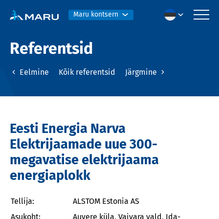
Maru kontsern
Referentsid
Eelmine
Kõik referentsid
Järgmine
Eesti Energia Narva
Elektrijaamade uue 300-
megavatise elektrijaama
energiaplokk
Tellija:
ALSTOM Estonia AS
Asukoht:
Auvere küla, Vaivara vald, Ida-