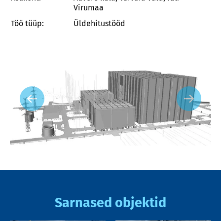
Virumaa
Töö tüüp:
Üldehitustööd
Sarnased objektid