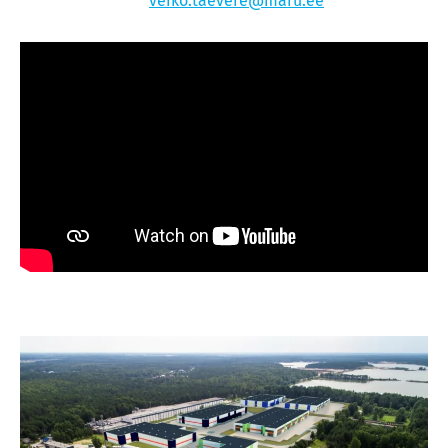
veiko.taevere@maru.ee