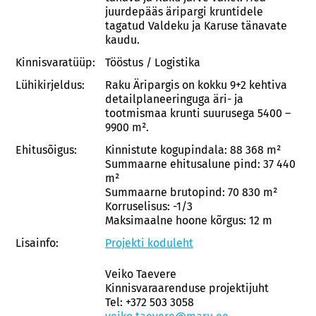
juurdepääs äripargi kruntidele
tagatud Valdeku ja Karuse tänavate
kaudu.
Kinnisvaratüüp:
Tööstus / Logistika
Lühikirjeldus:
Raku Äripargis on kokku 9+2 kehtiva
detailplaneeringuga äri- ja
tootmismaa krunti suurusega 5400 –
9900 m².
Ehitusõigus:
Kinnistute kogupindala: 88 368 m²
Summaarne ehitusalune pind: 37 440
m²
Summaarne brutopind: 70 830 m²
Korruselisus: -1/3
Maksimaalne hoone kõrgus: 12 m
Lisainfo:
Projekti koduleht
Veiko Taevere
Kinnisvaraarenduse projektijuht
Tel: +372 503 3058