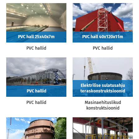
2002
2001
2000
PVC hall 25x40x7m
PVC hall 40x120x11m
PVC hallid
PVC hallid
Elektrilise sulatusahju
PVC hallid
teraskonstruktsioonid
PVC hallid
Masinaehituslikud
konstruktsioonid