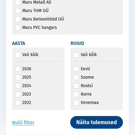
Suuresildelised hooned
Maru Metall AS
Komposiitpostid ja -talad, keevistalad
Maru THM OÜ
Arhitektuursed teraskarkassil klaaslahendused
Maru Betoonitööd OÜ
Muud hooned ja rajatised
Maru PVC hangars
Põllu- ja metsamajandushooned
AASTA
RIIGID
Vali kõik
Vali kõik
2026
Eesti
2025
Soome
2024
Rootsi
2023
Norra
2022
Venemaa
2021
Läti
2020
Mehhiko
Näita tulemused
Nulli filter
2019
Island