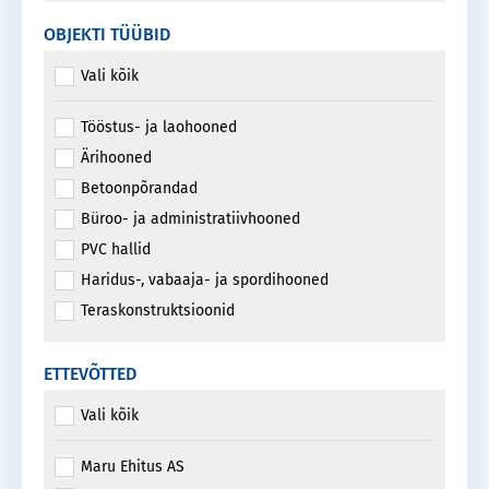
OBJEKTI TÜÜBID
Vali kõik
Tööstus- ja laohooned
Ärihooned
Betoonpõrandad
Büroo- ja administratiivhooned
PVC hallid
Haridus-, vabaaja- ja spordihooned
Teraskonstruktsioonid
Elamud
Sillad ja mastid
ETTEVÕTTED
Masinaehituslikud konstruktsioonid
Vali kõik
Sadamahooned ja -rajatised
Konveiersillad ja -galeriid
Maru Ehitus AS