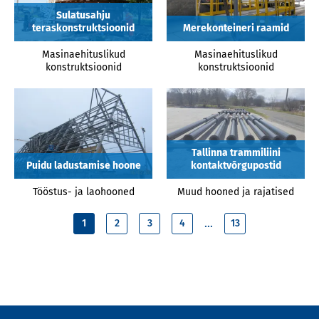
Sulatusahju
teraskonstruktsioonid
Merekonteineri raamid
Masinaehituslikud
Masinaehituslikud
konstruktsioonid
konstruktsioonid
Tallinna trammiliini
Puidu ladustamise hoone
kontaktvõrgupostid
Tööstus- ja laohooned
Muud hooned ja rajatised
...
1
2
3
4
13