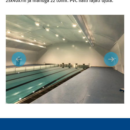
25x40x7m ja mahuga 22 tonni. PVC halli rajati ujula.