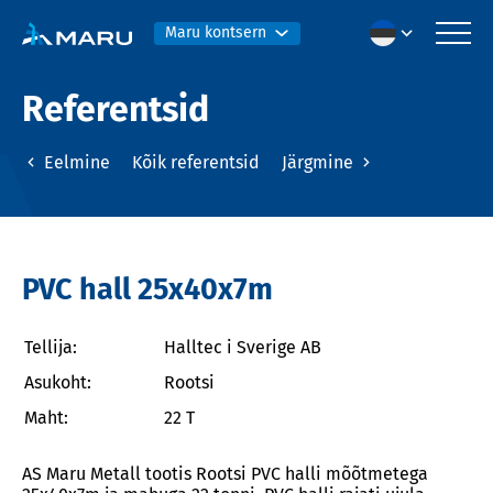
Maru kontsern
Referentsid
Eelmine
Kõik referentsid
Järgmine
PVC hall 25x40x7m
Tellija:
Halltec i Sverige AB
Asukoht:
Rootsi
Maht:
22 T
AS Maru Metall tootis Rootsi PVC halli mõõtmetega