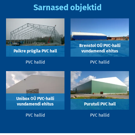
Sarnased objektid
Brenstol OÜ PVC-halli
Paikre prügila PVC hall
vundamendi ehitus
PVC hallid
PVC hallid
Unibox OÜ PVC-halli
vundamendi ehitus
Purutuli PVC hall
PVC hallid
PVC hallid