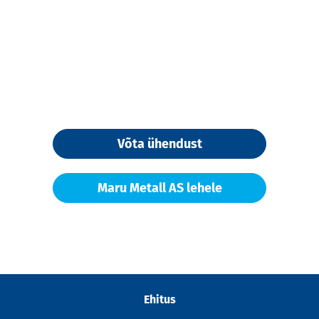
Võta ühendust
Maru Metall AS lehele
Ehitus