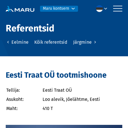
Maru kontsern
Referentsid
Eelmine
Kõik referentsid
Järgmine
Eesti Traat OÜ tootmishoone
Tellija:
Eesti Traat OÜ
Asukoht:
Loo alevik, Jõelähtme, Eesti
Maht:
410 T