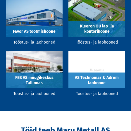
Kleeron OÜ lao- ja
Favor AS tootmishoone
kontorihoone
Tööstus- ja laohooned
Tööstus- ja laohooned
FEB AS müügikeskus
AS Technomar & Adrem
Tallinnas
laohoone
Tööstus- ja laohooned
Tööstus- ja laohooned
Töid teeb Maru Metall AS