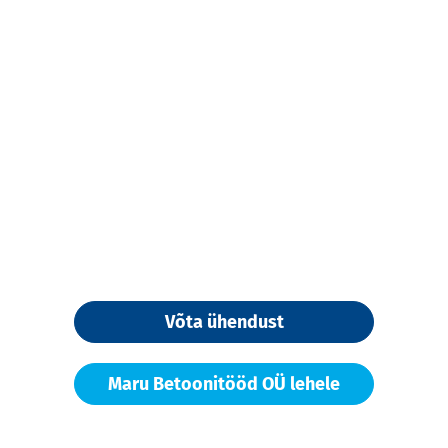
Võta ühendust
Maru Betoonitööd OÜ lehele