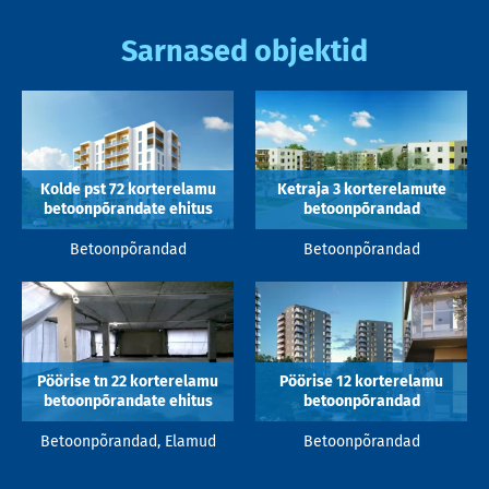
Sarnased objektid
Kolde pst 72 korterelamu
Ketraja 3 korterelamute
betoonpõrandate ehitus
betoonpõrandad
Betoonpõrandad
Betoonpõrandad
Pöörise tn 22 korterelamu
Pöörise 12 korterelamu
betoonpõrandate ehitus
betoonpõrandad
Betoonpõrandad, Elamud
Betoonpõrandad