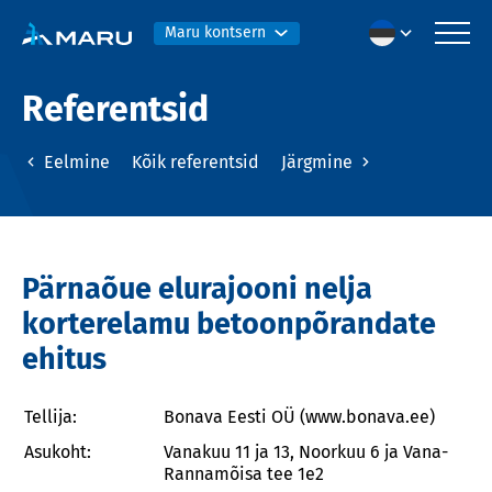
Maru kontsern
Referentsid
Eelmine
Kõik referentsid
Järgmine
Pärnaõue elurajooni nelja
korterelamu betoonpõrandate
ehitus
Tellija:
Bonava Eesti OÜ (www.bonava.ee)
Asukoht:
Vanakuu 11 ja 13, Noorkuu 6 ja Vana-
Rannamõisa tee 1e2