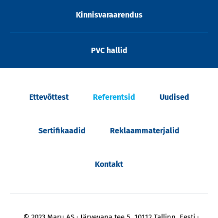
Kinnisvaraarendus
PVC hallid
Ettevõttest
Referentsid
Uudised
Sertifikaadid
Reklaammaterjalid
Kontakt
© 2023 Maru AS
Järvevana tee 5, 10112 Tallinn, Eesti