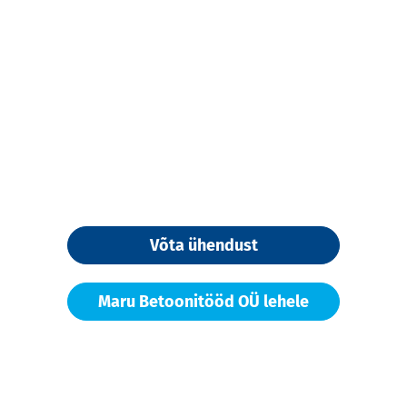
Võta ühendust
Maru Betoonitööd OÜ lehele