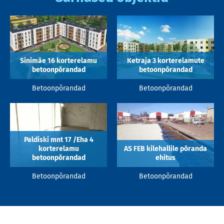
Sinimäe 16 korterelamu
Ketraja 3 korterelamute
betoonpõrandad
betoonpõrandad
Betoonpõrandad
Betoonpõrandad
Paldiski mnt 17 /Eha 4
korterelamu
AS FEB kilehallile põranda
betoonpõrandad
ehitus
Betoonpõrandad
Betoonpõrandad