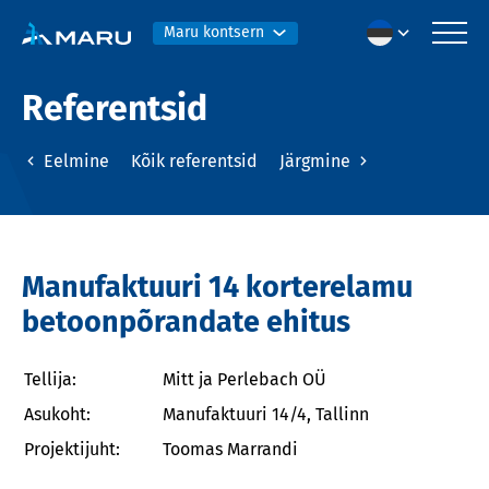
Maru kontsern
Referentsid
Eelmine
Kõik referentsid
Järgmine
Manufaktuuri 14 korterelamu
betoonpõrandate ehitus
Tellija:
Mitt ja Perlebach OÜ
Asukoht:
Manufaktuuri 14/4, Tallinn
Projektijuht:
Toomas Marrandi