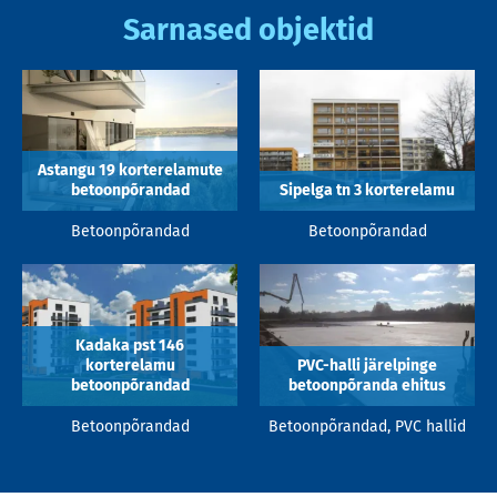
Sarnased objektid
Astangu 19 korterelamute
betoonpõrandad
Sipelga tn 3 korterelamu
Betoonpõrandad
Betoonpõrandad
Kadaka pst 146
korterelamu
PVC-halli järelpinge
betoonpõrandad
betoonpõranda ehitus
Betoonpõrandad
Betoonpõrandad, PVC hallid