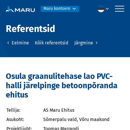
Maru kontsern
Referentsid
Eelmine
Kõik referentsid
Järgmine
Osula graanulitehase lao PVC-
halli järelpinge betoonpõranda
ehitus
Tellija:
AS Maru Ehitus
Asukoht:
Sõmerpalu vald, Võru maakond
Projektijuht:
Toomas Marrandi