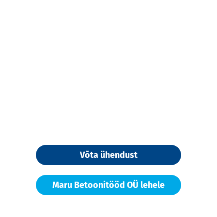
Võta ühendust
Maru Betoonitööd OÜ lehele