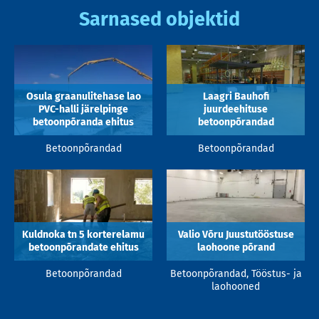
Sarnased objektid
Osula graanulitehase lao
Laagri Bauhofi
PVC-halli järelpinge
juurdeehituse
betoonpõranda ehitus
betoonpõrandad
Betoonpõrandad
Betoonpõrandad
Kuldnoka tn 5 korterelamu
Valio Võru Juustutööstuse
betoonpõrandate ehitus
laohoone põrand
Betoonpõrandad
Betoonpõrandad, Tööstus- ja
laohooned