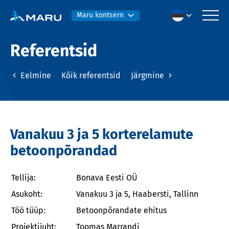
Maru kontsern
Referentsid
Eelmine
Kõik referentsid
Järgmine
Vanakuu 3 ja 5 korterelamute
betoonpõrandad
Tellija:
Bonava Eesti OÜ
Asukoht:
Vanakuu 3 ja 5, Haabersti, Tallinn
Töö tüüp:
Betoonpõrandate ehitus
Projektijuht:
Toomas Marrandi