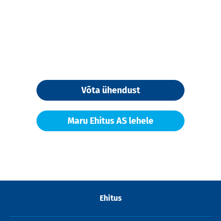
Võta ühendust
Maru Ehitus AS lehele
Ehitus