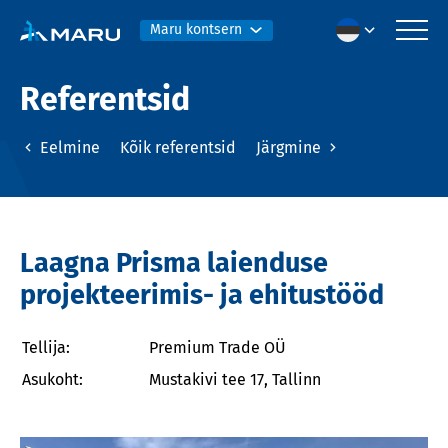
Maru kontsern
Referentsid
Eelmine
Kõik referentsid
Järgmine
Laagna Prisma laienduse
projekteerimis- ja ehitustööd
Tellija:
Premium Trade OÜ
Asukoht:
Mustakivi tee 17, Tallinn