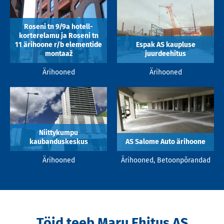
Roseni tn 9/9a hotell-
korterelamu ja Roseni tn
11 ärihoone r/b elementide
Espak AS kaupluse
montaaž
juurdeehitus
Ärihooned
Ärihooned
Niittykumpu
kaubanduskeskus
AS Salome Auto ärihoone
Ärihooned
Ärihooned, Betoonpõrandad
Töid teeb Maru Ehitus AS