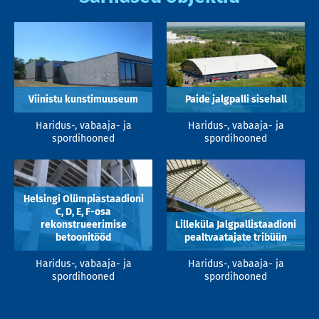
Viinistu kunstimuuseum
Paide jalgpalli sisehall
Haridus-, vabaaja- ja
Haridus-, vabaaja- ja
spordihooned
spordihooned
Helsingi Olümpiastaadioni
C, D, E, F-osa
rekonstrueerimise
Lilleküla Jalgpallistaadioni
betoonitööd
pealtvaatajate tribüün
Haridus-, vabaaja- ja
Haridus-, vabaaja- ja
spordihooned
spordihooned