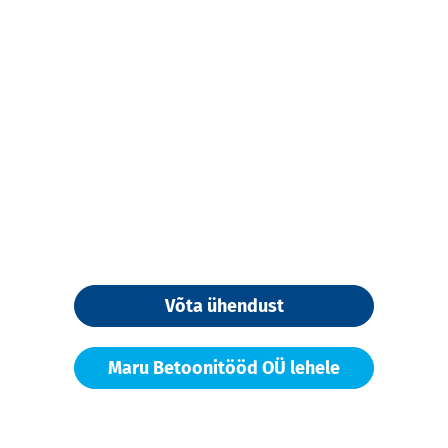
Võta ühendust
Maru Betoonitööd OÜ lehele