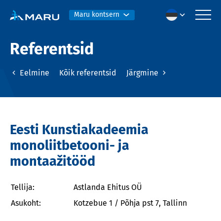
Maru kontsern
Referentsid
Eelmine
Kõik referentsid
Järgmine
Eesti Kunstiakadeemia
monoliitbetooni- ja
montaažitööd
Tellija:
Astlanda Ehitus OÜ
Asukoht:
Kotzebue 1 / Põhja pst 7, Tallinn