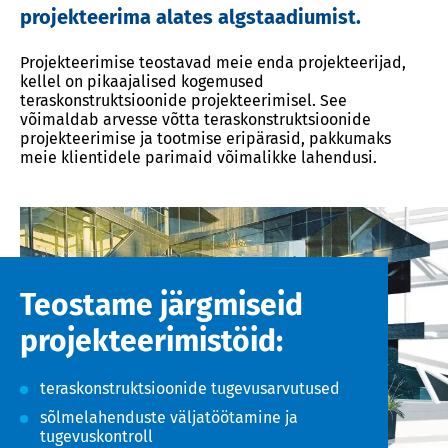
projekteerima alates algstaadiumist.
Projekteerimise teostavad meie enda projekteerijad,
kellel on pikaajalised kogemused
teraskonstruktsioonide projekteerimisel. See
võimaldab arvesse võtta teraskonstruktsioonide
projekteerimise ja tootmise eripärasid, pakkumaks
meie klientidele parimaid võimalikke lahendusi.
Teostame järgmiseid
projekteerimistöid:
teraskonstruktsioonide tugevusarvutused
sõlmelahenduste väljatöötamine ja
tugevuskontroll