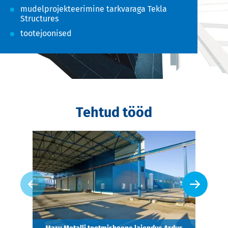
mudelprojekteerimine tarkvaraga Tekla
Structures
tootejoonised
Tehtud tööd