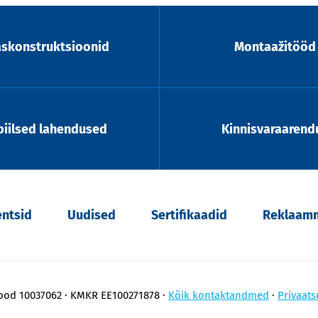
askonstruktsioonid
Montaažitööd
iilsed lahendused
Kinnisvaraarend
entsid
Uudised
Sertifikaadid
Reklaamm
kood 10037062
KMKR EE100271878
Kõik kontaktandmed
Privaats