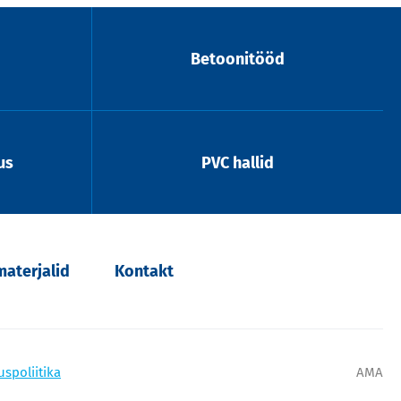
Betoonitööd
us
PVC hallid
aterjalid
Kontakt
uspoliitika
AMA