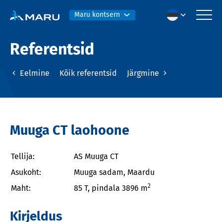
Maru kontsern
Referentsid
Eelmine
Kõik referentsid
Järgmine
Muuga CT laohoone
Tellija:
AS Muuga CT
Asukoht:
Muuga sadam, Maardu
2
Maht:
85 T, pindala 3896 m
Kirjeldus