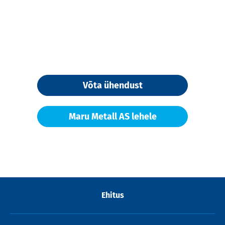
Võta ühendust
Maru Metall AS lehele
Ehitus