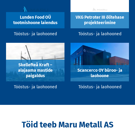
Lunden Food OÜ
VKG Petroter III õlitehase
tootmishoone laiendus
projekteerimine
Tööstus- ja laohooned
Tööstus- ja laohooned
Skellefteå Kraft –
alajaama mastide
Scancerco OY büroo- ja
paigaldus
laohoone
Tööstus- ja laohooned
Tööstus- ja laohooned
Töid teeb Maru Metall AS