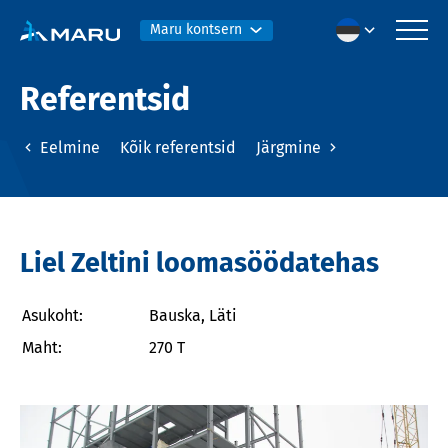
Maru kontsern
Referentsid
Eelmine
Kõik referentsid
Järgmine
Liel Zeltini loomasöödatehas
Asukoht:
Bauska, Läti
Maht:
270 T