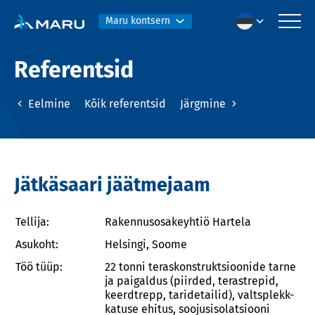
Maru kontsern
Referentsid
Eelmine
Kõik referentsid
Järgmine
Jätkäsaari jäätmejaam
Tellija:
Rakennusosakeyhtiö Hartela
Asukoht:
Helsingi, Soome
Töö tüüp:
22 tonni teraskonstruktsioonide tarne
ja paigaldus (piirded, terastrepid,
keerdtrepp, taridetailid), valtsplekk-
katuse ehitus, soojusisolatsiooni