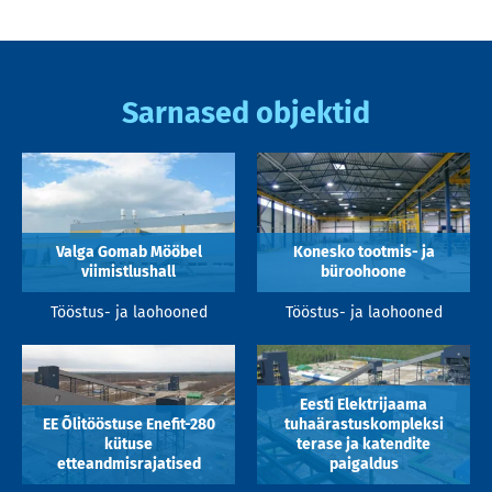
Sarnased objektid
Valga Gomab Mööbel
Konesko tootmis- ja
viimistlushall
büroohoone
Tööstus- ja laohooned
Tööstus- ja laohooned
Eesti Elektrijaama
EE Õlitööstuse Enefit-280
tuhaärastuskompleksi
kütuse
terase ja katendite
etteandmisrajatised
paigaldus