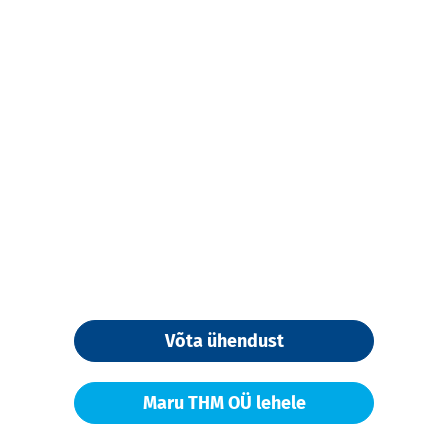
Võta ühendust
Maru THM OÜ lehele