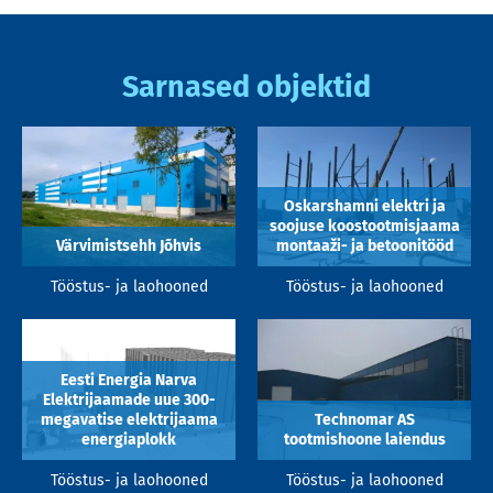
Sarnased objektid
Oskarshamni elektri ja
soojuse koostootmisjaama
Värvimistsehh Jõhvis
montaaži- ja betoonitööd
Tööstus- ja laohooned
Tööstus- ja laohooned
Eesti Energia Narva
Elektrijaamade uue 300-
megavatise elektrijaama
Technomar AS
energiaplokk
tootmishoone laiendus
Tööstus- ja laohooned
Tööstus- ja laohooned