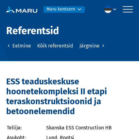
Maru kontsern
Referentsid
Eelmine
Kõik referentsid
Järgmine
ESS teaduskeskuse
hoonetekompleksi II etapi
teraskonstruktsioonid ja
betoonelemendid
Tellija:
Skanska ESS Construction HB
Asukoht:
Lund, Rootsi