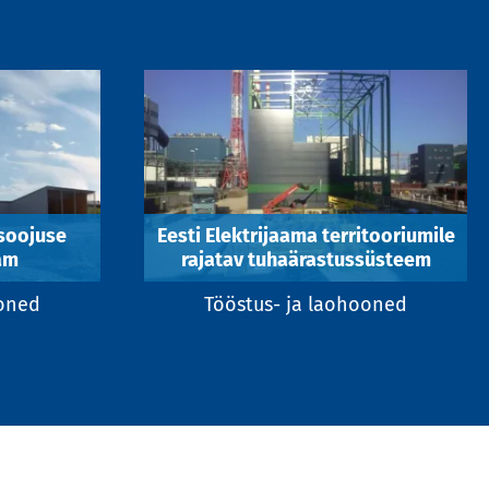
 soojuse
Eesti Elektrijaama territooriumile
am
rajatav tuhaärastussüsteem
ooned
Tööstus- ja laohooned