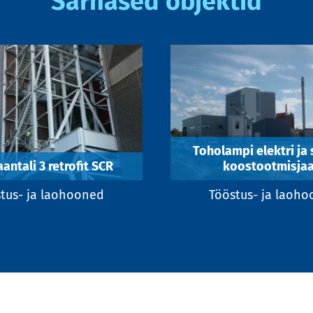
Sarnased objektid
Toholampi elektri ja
antali 3 retrofit SCR
koostootmisja
tus- ja laohooned
Tööstus- ja laoh