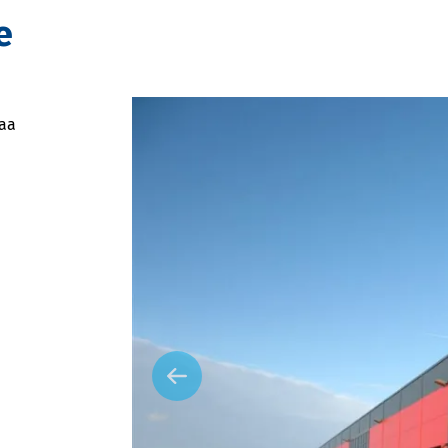
e
maa