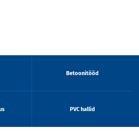
Betoonitööd
us
PVC hallid