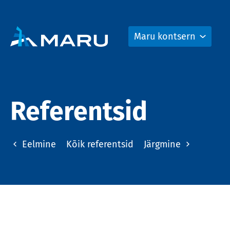
Maru kontsern
Referentsid
Eelmine
Kõik referentsid
Järgmine