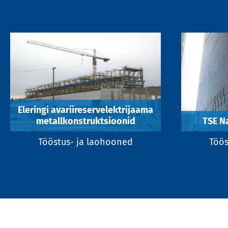
Eleringi avariireservelektrijaama
metallkonstruktsioonid
TSE Na
Tööstus- ja laohooned
Töös