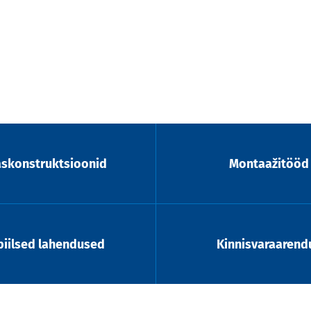
askonstruktsioonid
Montaažitööd
iilsed lahendused
Kinnisvaraarend