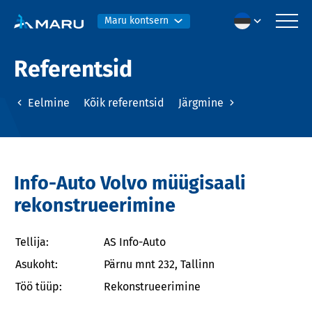
Maru kontsern
Referentsid
Eelmine
Kõik referentsid
Järgmine
Info-Auto Volvo müügisaali
rekonstrueerimine
Tellija:
AS Info-Auto
Asukoht:
Pärnu mnt 232, Tallinn
Töö tüüp:
Rekonstrueerimine