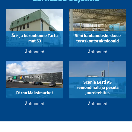
Äri- ja büroohoone Tartu
Rimi kaubanduskeskuse
mnt 53
teraskontsruktsioonid
Ärihooned
Ärihooned
Scania Eesti AS
remondihalli ja pesula
Pärnu Maksimarket
juurdeehitus
Ärihooned
Ärihooned