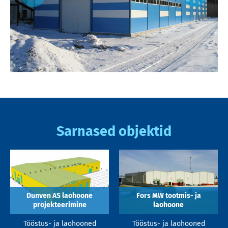
Sarnased objektid
Dunven AS laohoone
Fors MW tootmis- ja
projekteerimine
laohoone
Tööstus- ja laohooned
Tööstus- ja laohooned