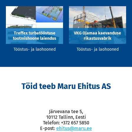
Treffex turbatööstuse
VKG Ojamaa kaevanduse
tootmishoone laiendus
rikastusvabrik
Tööstus- ja laohooned
Tööstus- ja laohooned
Töid teeb Maru Ehitus AS
Järvevana tee 5,
10112 Tallinn, Eesti
Telefon: +372 657 5850
E-post:
ehitus@maru.ee