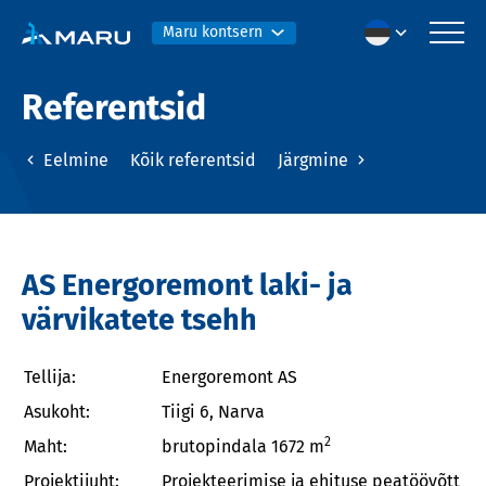
Maru kontsern
Referentsid
Eelmine
Kõik referentsid
Järgmine
AS Energoremont laki- ja
värvikatete tsehh
Tellija:
Energoremont AS
Asukoht:
Tiigi 6, Narva
2
Maht:
brutopindala 1672 m
Projektijuht:
Projekteerimise ja ehituse peatöövõtt