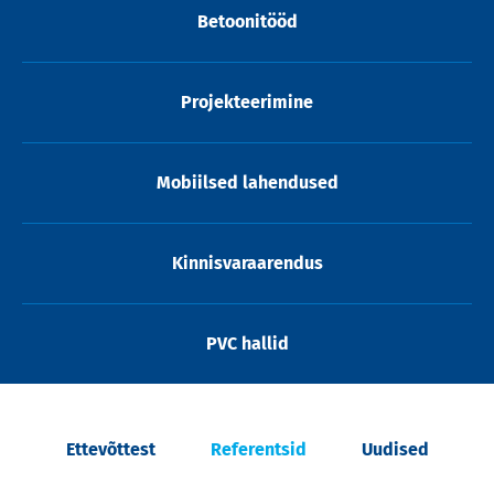
Betoonitööd
Projekteerimine
Mobiilsed lahendused
Kinnisvaraarendus
PVC hallid
Ettevõttest
Referentsid
Uudised