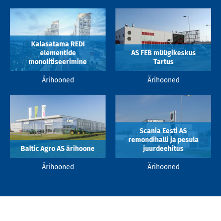
Kalasatama REDI
elementide
AS FEB müügikeskus
monolitiseerimine
Tartus
Ärihooned
Ärihooned
Scania Eesti AS
remondihalli ja pesula
Baltic Agro AS ärihoone
juurdeehitus
Ärihooned
Ärihooned