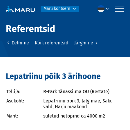
Maru kontsern
Referentsid
Eelmine
Kõik referentsid
Järgmine
Lepatriinu põik 3 ärihoone
Tellija:
R-Park Tänassilma OÜ (Restate)
Asukoht:
Lepatriinu põik 3, Jälgimäe, Saku
vald, Harju maakond
Maht:
suletud netopind ca 4000 m2