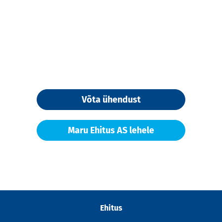
Võta ühendust
Maru Ehitus AS lehele
Ehitus