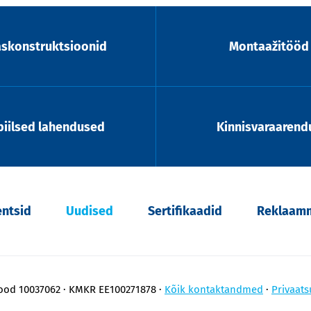
askonstruktsioonid
Montaažitööd
iilsed lahendused
Kinnisvaraarend
entsid
Uudised
Sertifikaadid
Reklaamm
kood 10037062
KMKR EE100271878
Kõik kontaktandmed
Privaats