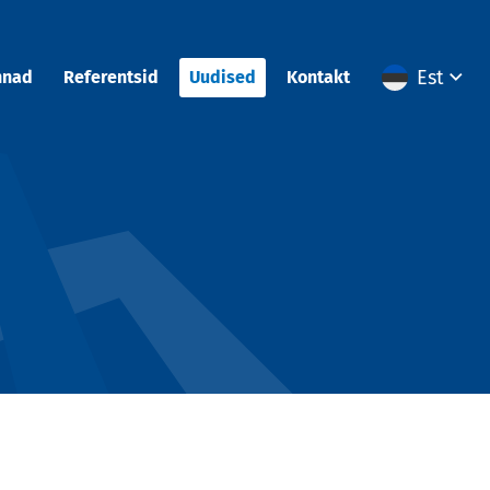
Est
nnad
Referentsid
Uudised
Kontakt