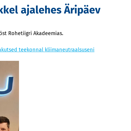
kkel ajalehes Äripäev
ööst Rohetiigri Akadeemias.
jakutsed teekonnal kliimaneutraalsuseni