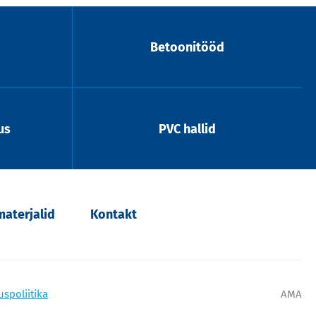
Betoonitööd
us
PVC hallid
aterjalid
Kontakt
uspoliitika
AMA