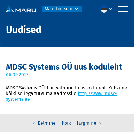
Maru kontsern
Uudised
MDSC Systems OÜ uus koduleht
06.09.2017
MDSC Systems OÜ-l on valminud uus koduleht. Kutsume
kõiki sellega tutvuma aadressile
http://www.mdsc-
systems.ee
Kõik
Eelmine
Järgmine