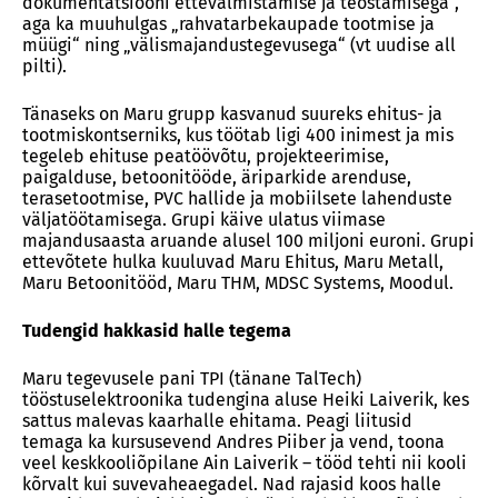
dokumentatsiooni ettevalmistamise ja teostamisega“,
aga ka muuhulgas „rahvatarbekaupade tootmise ja
müügi“ ning „välismajandustegevusega“ (vt uudise all
pilti).
Tänaseks on Maru grupp kasvanud suureks ehitus- ja
tootmiskontserniks, kus töötab ligi 400 inimest ja mis
tegeleb ehituse peatöövõtu, projekteerimise,
paigalduse, betoonitööde, äriparkide arenduse,
terasetootmise, PVC hallide ja mobiilsete lahenduste
väljatöötamisega. Grupi käive ulatus viimase
majandusaasta aruande alusel 100 miljoni euroni. Grupi
ettevõtete hulka kuuluvad Maru Ehitus, Maru Metall,
Maru Betoonitööd, Maru THM, MDSC Systems, Moodul.
Tudengid hakkasid halle tegema
Maru tegevusele pani TPI (tänane TalTech)
tööstuselektroonika tudengina aluse Heiki Laiverik, kes
sattus malevas kaarhalle ehitama. Peagi liitusid
temaga ka kursusevend Andres Piiber ja vend, toona
veel keskkooliõpilane Ain Laiverik – tööd tehti nii kooli
kõrvalt kui suvevaheaegadel. Nad rajasid koos halle