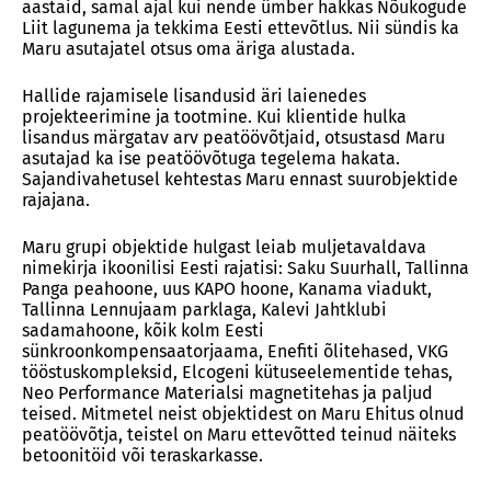
aastaid, samal ajal kui nende ümber hakkas Nõukogude
Liit lagunema ja tekkima Eesti ettevõtlus. Nii sündis ka
Maru asutajatel otsus oma äriga alustada.
Hallide rajamisele lisandusid äri laienedes
projekteerimine ja tootmine. Kui klientide hulka
lisandus märgatav arv peatöövõtjaid, otsustasd Maru
asutajad ka ise peatöövõtuga tegelema hakata.
Sajandivahetusel kehtestas Maru ennast suurobjektide
rajajana.
Maru grupi objektide hulgast leiab muljetavaldava
nimekirja ikoonilisi Eesti rajatisi: Saku Suurhall, Tallinna
Panga peahoone, uus KAPO hoone, Kanama viadukt,
Tallinna Lennujaam parklaga, Kalevi Jahtklubi
sadamahoone, kõik kolm Eesti
sünkroonkompensaatorjaama, Enefiti õlitehased, VKG
tööstuskompleksid, Elcogeni kütuseelementide tehas,
Neo Performance Materialsi magnetitehas ja paljud
teised. Mitmetel neist objektidest on Maru Ehitus olnud
peatöövõtja, teistel on Maru ettevõtted teinud näiteks
betoonitöid või teraskarkasse.