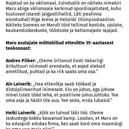
Rajatud on ka välismaal. Esinduslik on näiteks nimekiri
Maru abiga välismaale kerkinud spordirajatistest, kuhu
kuuluvad Islandi jalgpallihallid, Läti pealinna
esindushall Riga Arena ja Helsinki Olümpiastaadion.
Näiteks Soomes on Marult töid tellinud koolide, ujulate,
kaubanduskeskuste, tööstuste ja katlamajade rajajad.
Maru asutajate mõttekillud ettevõtte 35-aastasest
teekonnast:
Andres Piiber:
„Oleme üritanud Eesti Vabariigi
ärikultuuri niimoodi arendada, et asjad oleksid
ametlikud, puhtad ja ka riik saaks oma osa.“
Ain Laiverik:
„Hea ettevõtja saab töökast ja
distsiplineeritud inimesest. Elu on juhus, aga juhuse
nimel tuleb tööd teha, et positiivne juhus juhtuks. Tee
oma asja ja hästi! Ole aus. Tee seda, mida lubasid.“
Heiki Laiverik
: „Kõik on tulnud läbi töö. Oleme
raskustega kokku kasvanud kamp. Loodan, et Maru on
ka edaspidi edukas firma, kes saab kord oma maamärgi