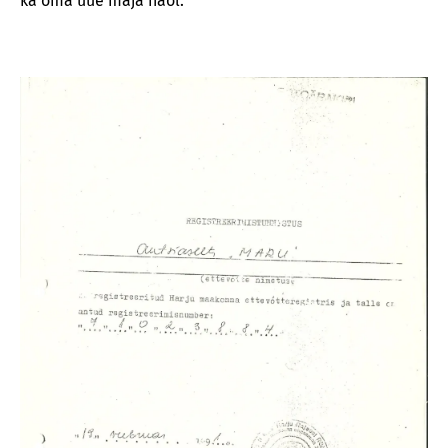
ka oma uue maja näol.“