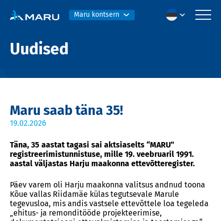
Maru kontsern
Uudised
Maru saab täna 35!
19.02.2026
Täna, 35 aastat tagasi sai aktsiaselts “MARU”
registreerimistunnistuse, mille 19. veebruaril 1991.
aastal väljastas Harju maakonna ettevõtteregister.
Päev varem oli Harju maakonna valitsus andnud toona
Kõue vallas Riidamäe külas tegutsevale Marule
tegevusloa, mis andis vastsele ettevõttele loa tegeleda
„ehitus- ja remonditööde projekteerimise,