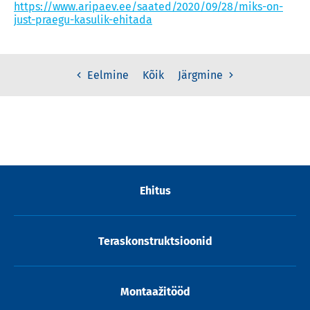
https://www.aripaev.ee/saated/2020/09/28/miks-on-
just-praegu-kasulik-ehitada
Kõik
Eelmine
Järgmine
Ehitus
Teraskonstruktsioonid
Montaažitööd