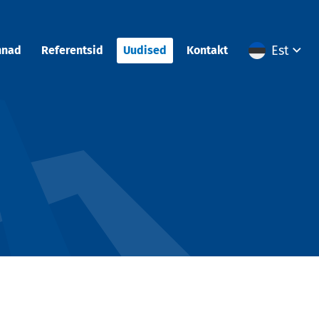
Est
nnad
Referentsid
Uudised
Kontakt