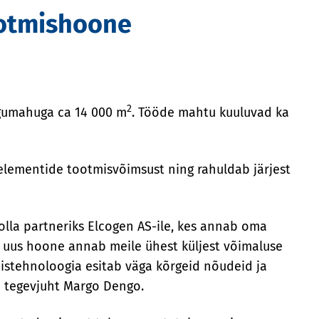
ootmishoone
2
kogumahuga ca 14 000 m
. Tööde mahtu kuuluvad ka
elementide tootmisvõimsust ning rahuldab järjest
olla partneriks Elcogen AS-ile, kes annab oma
i uus hoone annab meile ühest küljest võimaluse
mistehnoloogia esitab väga kõrgeid nõudeid ja
e tegevjuht Margo Dengo.