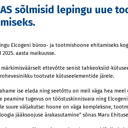
 AS sõlmisid lepingu uue t
amiseks.
 lepingu Elcogeni büroo- ja tootmishoone ehitamiseks 
 2025. aasta maikuusse.
märkimisväärselt ettevõtte senist tahkeoksiid-kütuse
 rohevesinikku tootvate kütuseelementide järele.
ahame ise elada ning seetõttu on meil väga hea meel 
se peamine tugevus on tööstuskinnisvara ning Elcogen
ile suure väljakutse: hoone on väga kompleksne, toot
loogia jääksoojuse ärakasutamine“ sõnas Maru Ehitus