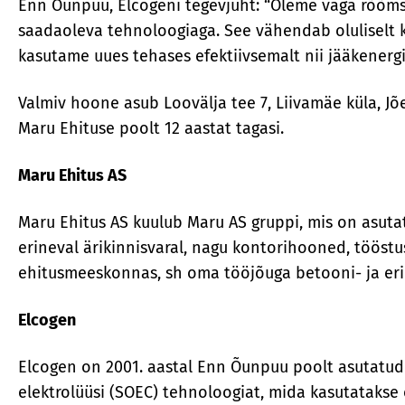
Enn Õunpuu, Elcogeni tegevjuht: “Oleme väga rõõms
saadaoleva tehnoloogiaga. See vähendab oluliselt 
kasutame uues tehases efektiivsemalt nii jääkenergi
Valmiv hoone asub Loovälja tee 7, Liivamäe küla, J
Maru Ehituse poolt 12 aastat tagasi.
Maru Ehitus AS
Maru Ehitus AS kuulub Maru AS gruppi, mis on asuta
erineval ärikinnisvaral, nagu kontorihooned, tööst
ehitusmeeskonnas, sh oma tööjõuga betooni- ja er
Elcogen
Elcogen on 2001. aastal Enn Õunpuu poolt asutatud
elektrolüüsi (SOEC) tehnoloogiat, mida kasutatakse 