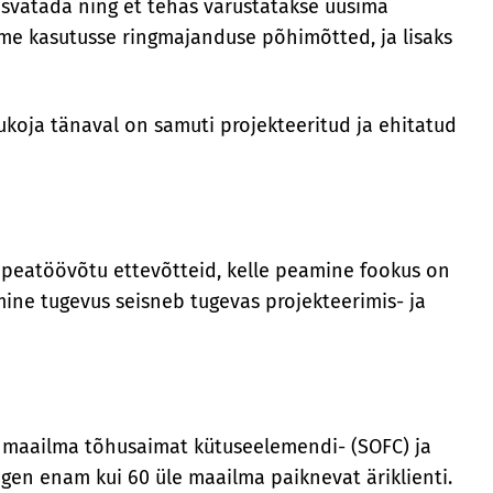
asvatada ning et tehas varustatakse uusima
me kasutusse ringmajanduse põhimõtted, ja lisaks
koja tänaval on samuti projekteeritud ja ehitatud
d peatöövõtu ettevõtteid, kelle peamine fookus on
ine tugevus seisneb tugevas projekteerimis- ja
b maailma tõhusaimat kütuseelemendi- (SOFC) ja
ogen enam kui 60 üle maailma paiknevat äriklienti.