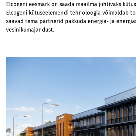
Elcogeni eesmärk on saada maailma juhtivaks kütuse
Elcogeni kütuseelemendi tehnoloogia võimaldab toot
saavad tema partnerid pakkuda energia- ja energia
vesinikumajandust.