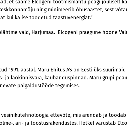
ad, et saame Elcogeni tootmismahtu peagi jõuliselt k
keskkonnamõju ning minimeerib õhusaastet, sest võta
at kui ka ise toodetud taastuvenergiat.”
õelähtme vald, Harjumaa. Elcogeni praegune hoone Valu
tud 1991. aastal. Maru Ehitus AS on Eesti üks suurimai
us- ja laokinnisvara, kaubanduspinnad. Maru grupi peam
inevate paigaldustööde tegemises.
 vesinikutehnoloogia ettevõte, mis arendab ja tooda
olme-, äri- ja tööstusrakendustes. Hetkel varustab Elc