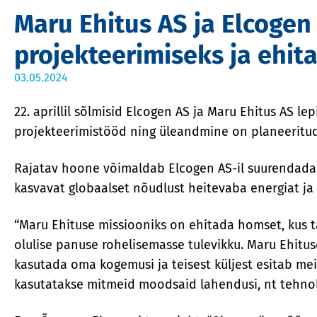
Maru Ehitus AS ja Elcogen
projekteerimiseks ja ehit
03.05.2024
22. aprillil sõlmisid Elcogen AS ja Maru Ehitus AS
projekteerimistööd ning üleandmine on planeeritud
Rajatav hoone võimaldab Elcogen AS-il suurendada 
kasvavat globaalset nõudlust heitevaba energiat ja
“Maru Ehituse missiooniks on ehitada homset, kus t
olulise panuse rohelisemasse tulevikku. Maru Ehitu
kasutada oma kogemusi ja teisest küljest esitab me
kasutatakse mitmeid moodsaid lahendusi, nt tehno