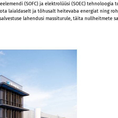
elemendi (SOFC) ja elektrolüüsi (SOEC) tehnoloogia to
a laialdaselt ja tõhusalt heitevaba energiat ning roh
salvestuse lahendusi massiturule, täita nullheitmete