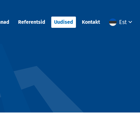
Est
nnad
Referentsid
Uudised
Kontakt