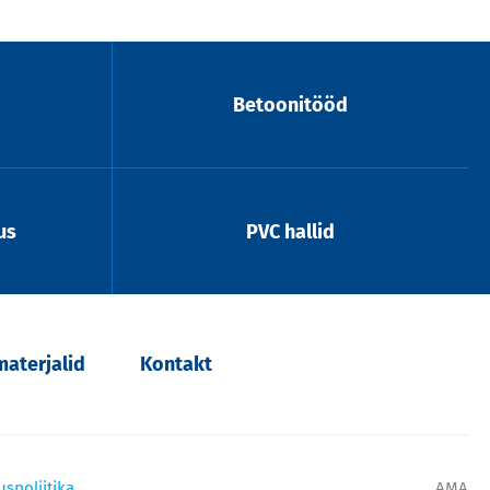
Betoonitööd
us
PVC hallid
aterjalid
Kontakt
uspoliitika
AMA