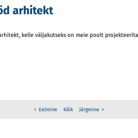
öd arhitekt
hitekt, kelle väljakutseks on meie poolt projekteerit
Kõik
Eelmine
Järgmine