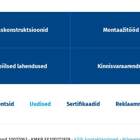
askonstruktsioonid
Montaažitööd
iilsed lahendused
Kinnisvaraarend
entsid
Uudised
Sertifikaadid
Reklaamm
kood 10037062
KMKR EE100271878
Kõik kontaktandmed
Privaats