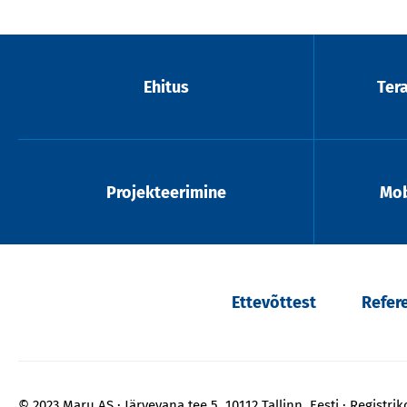
Ehitus
Ter
Projekteerimine
Mob
Ettevõttest
Refer
© 2023 Maru AS
Järvevana tee 5, 10112 Tallinn, Eesti
Registri