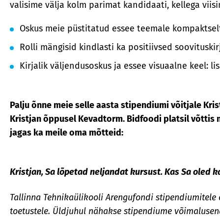
valisime välja kolm parimat kandidaati, kellega viisi
Oskus meie püstitatud essee teemale kompaktselt j
Rolli mängisid kindlasti ka positiivsed soovituskir
Kirjalik väljendusoskus ja essee visuaalne keel: li
Palju õnne meie selle aasta stipendiumi võitjale Kris
Kristjan õppusel Kevadtorm. Bidfoodi platsil võttis m
jagas ka meile oma mõtteid:
Kristjan, Sa lõpetad neljandat kursust. Kas Sa oled
Tallinna Tehnikaülikooli Arengufondi stipendiumitele
toetustele. Üldjuhul nähakse stipendiume võimalusena