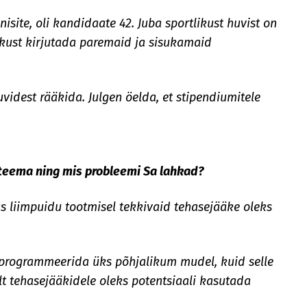
site, oli kandidaate 42. Juba sportlikust huvist on
skust kirjutada paremaid ja sisukamaid
videst rääkida. Julgen öelda, et stipendiumitele
ö teema ning mis probleemi Sa lahkad?
s liimpuidu tootmisel tekkivaid tehasejääke oleks
t programmeerida üks põhjalikum mudel, kuid selle
lt tehasejääkidele oleks potentsiaali kasutada