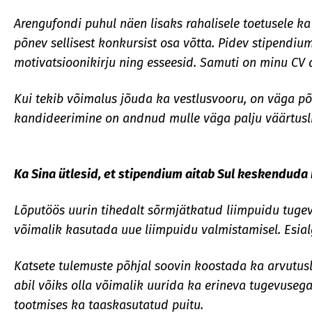
Arengufondi puhul näen lisaks rahalisele toetusele ka
põnev sellisest konkursist osa võtta. Pidev stipendi
motivatsioonikirju ning esseesid. Samuti on minu CV 
Kui tekib võimalus jõuda ka vestlusvooru, on väga põn
kandideerimine on andnud mulle väga palju väärtusl
Ka Sina ütlesid, et stipendium aitab Sul keskenduda 
Lõputöös uurin tihedalt sõrmjätkatud liimpuidu tuge
võimalik kasutada uue liimpuidu valmistamisel. Esia
Katsete tulemuste põhjal soovin koostada ka arvutusl
abil võiks olla võimalik uurida ka erineva tugevusega
tootmises ka taaskasutatud puitu.