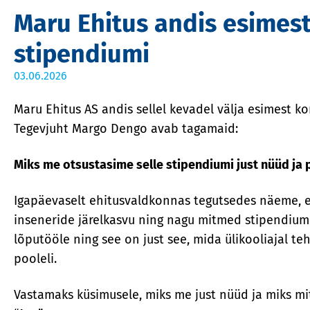
Maru Ehitus andis esimes
stipendiumi
03.06.2026
Maru Ehitus AS andis sellel kevadel välja esimest
Tegevjuht Margo Dengo avab tagamaid:
Miks me otsustasime selle stipendiumi just nüüd ja 
Igapäevaselt ehitusvaldkonnas tegutsedes näeme, e
inseneride järelkasvu ning nagu mitmed stipendiumi
lõputööle ning see on just see, mida ülikooliajal teh
pooleli.
Vastamaks küsimusele, miks me just nüüd ja miks mitt