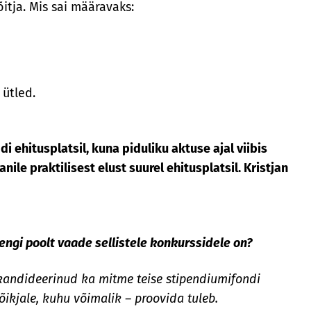
õitja. Mis sai määravaks:
 ütled.
i ehitusplatsil, kuna piduliku aktuse ajal viibis
ile praktilisest elust suurel ehitusplatsil. Kristjan
engi poolt vaade sellistele konkurssidele on?
 kandideerinud ka mitme teise stipendiumifondi
ikjale, kuhu võimalik – proovida tuleb.