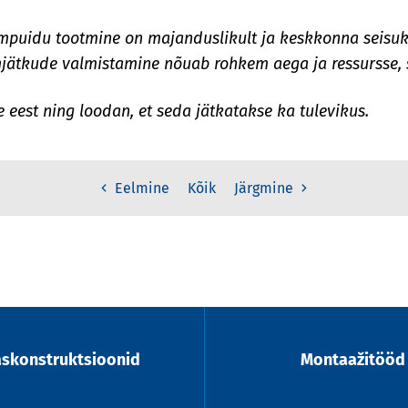
iimpuidu tootmine on majanduslikult ja keskkonna seisuk
mjätkude valmistamine nõuab rohkem aega ja ressursse, s
eest ning loodan, et seda jätkatakse ka tulevikus.
Kõik
Eelmine
Järgmine
askonstruktsioonid
Montaažitööd