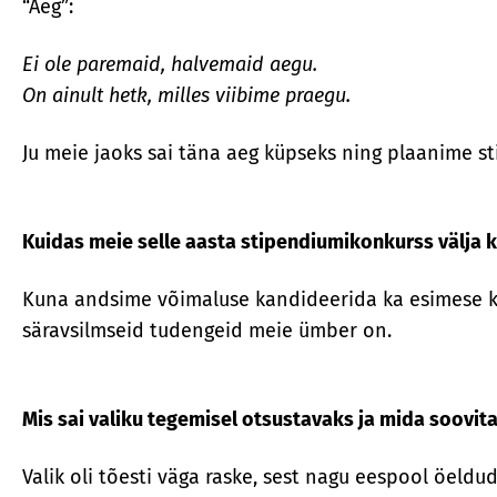
“Aeg”:
Ei ole paremaid, halvemaid aegu.
On ainult hetk, milles viibime praegu.
Ju meie jaoks sai täna aeg küpseks ning plaanime st
Kuidas meie selle aasta stipendiumikonkurss välja
Kuna andsime võimaluse kandideerida ka esimese kurs
säravsilmseid tudengeid meie ümber on.
Mis sai valiku tegemisel otsustavaks ja mida soovit
Valik oli tõesti väga raske, sest nagu eespool öeldu