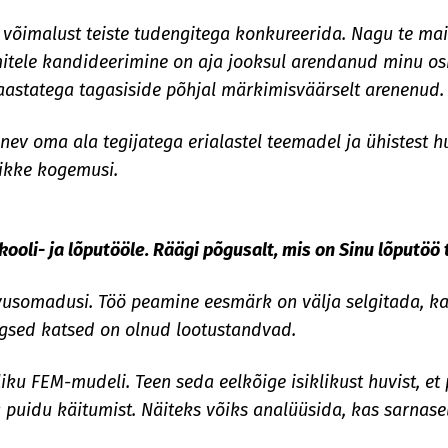
 võimalust teiste tudengitega konkureerida. Nagu te maini
umitele kandideerimine on aja jooksul arendanud minu o
aastatega tagasiside põhjal märkimisväärselt arenenud.
ev oma ala tegijatega erialastel teemadel ja ühistest hu
ikke kogemusi.
kooli- ja lõputööle. Räägi põgusalt, mis on Sinu lõputö
vusomadusi. Töö peamine eesmärk on välja selgitada, ka
lgsed katsed on olnud lootustandvad.
iku FEM-mudeli. Teen seda eelkõige isiklikust huvist, e
 puidu käitumist. Näiteks võiks analüüsida, kas sarnase