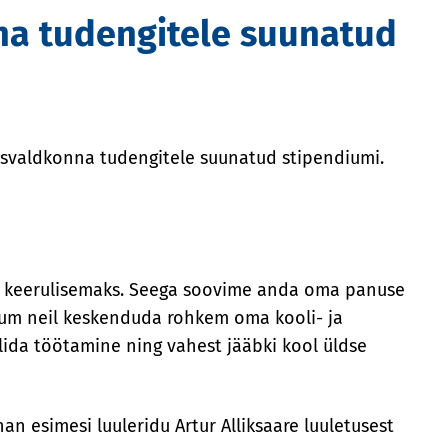
nna tudengitele suunatud
usvaldkonna tudengitele suunatud stipendiumi.
st keerulisemaks. Seega soovime anda oma panuse
dium neil keskenduda rohkem oma kooli- ja
valida töötamine ning vahest jääbki kool üldse
an esimesi luuleridu Artur Alliksaare luuletusest