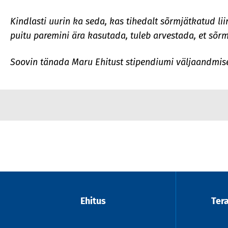
Kindlasti uurin ka seda, kas tihedalt sõrmjätkatud l
puitu paremini ära kasutada, tuleb arvestada, et sõr
Soovin tänada Maru Ehitust stipendiumi väljaandmise 
Ehitus
Ter