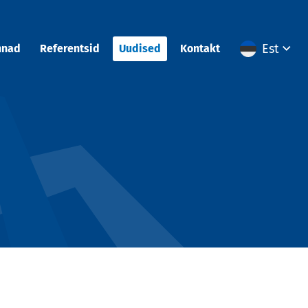
Est
nnad
Referentsid
Uudised
Kontakt