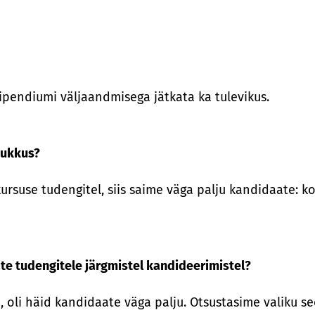
ipendiumi väljaandmisega jätkata ka tulevikus.
 kukkus?
use tudengitel, siis saime väga palju kandidaate: kok
ate tudengitele järgmistel kandideerimistel?
d, oli häid kandidaate väga palju. Otsustasime valiku s