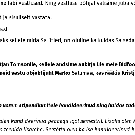
me läbi vestlused. Ning vestluse põhjal valisime juba v
a sisuliselt vastata.
jad.
saks sellele mida Sa ütled, on oluline ka kuidas Sa seda
tjan Tomsonile, kellele andsime aukirja üle meie Bidfood
eid vastu objektijuht Marko Salumaa, kes rääkis Kristjan
 ka varem stipendiumitele kandideerinud ning kuidas tud
 olen kandideerinud peaaegu igal semestril. Lisaks olen
 teenida lisaraha. Seetõttu olen ka ise kandideerinud kõ