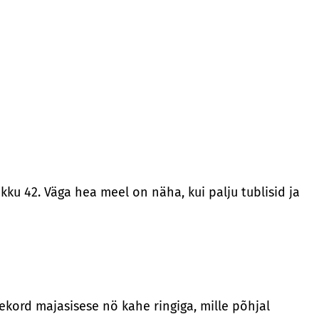
ku 42. Väga hea meel on näha, kui palju tublisid ja
eekord majasisese nö kahe ringiga, mille põhjal