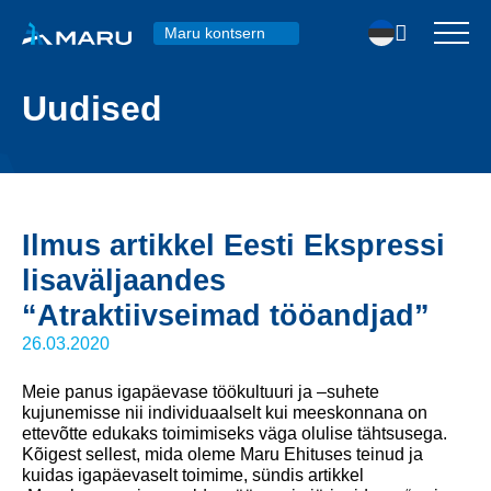
Maru kontsern
Uudised
Ilmus artikkel Eesti Ekspressi
lisaväljaandes
“Atraktiivseimad tööandjad”
26.03.2020
Meie panus igapäevase töökultuuri ja –suhete
kujunemisse nii individuaalselt kui meeskonnana on
ettevõtte edukaks toimimiseks väga olulise tähtsusega.
Kõigest sellest, mida oleme Maru Ehituses teinud ja
kuidas igapäevaselt toimime, sündis artikkel