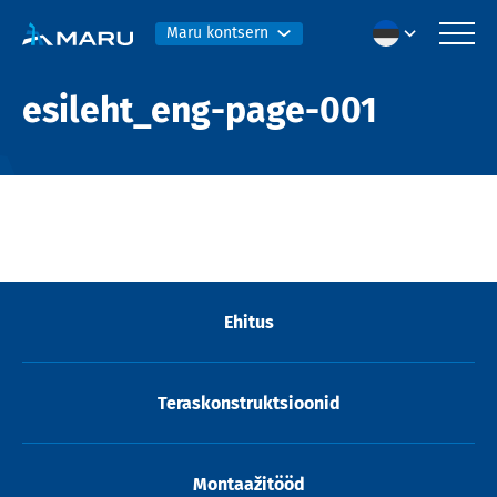
Maru kontsern
esileht_eng-page-001
Ehitus
Teraskonstruktsioonid
Montaažitööd