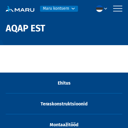
Maru kontsern
AQAP EST
Ehitus
Teraskonstruktsioonid
Montaažitööd