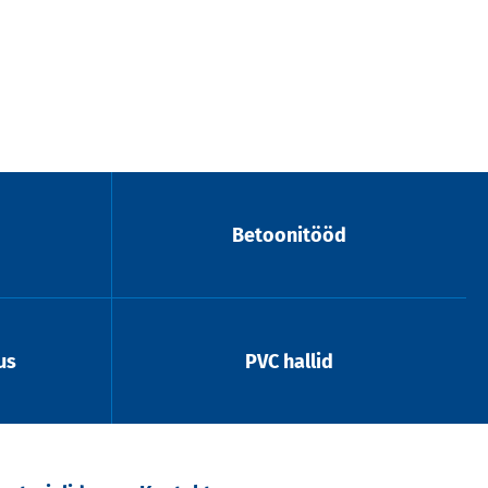
Betoonitööd
us
PVC hallid