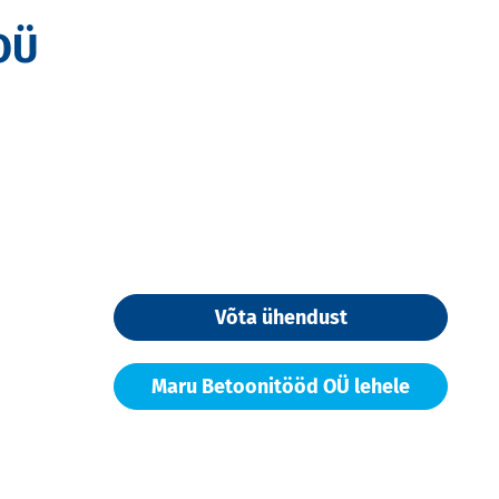
OÜ
Võta ühendust
Maru Betoonitööd OÜ lehele