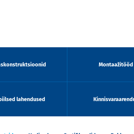
askonstruktsioonid
Montaažitööd
iilsed lahendused
Kinnisvaraarend