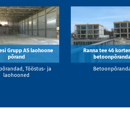
esi Grupp AS laohoone
Ranna tee 46 korte
põrand
betoonpõrand
õrandad, Tööstus- ja
Betoonpõrand
laohooned