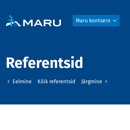
Maru kontsern
Referentsid
Eelmine
Kõik referentsid
Järgmine