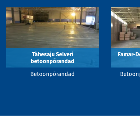
Tähesaju Selveri
Famar-D
betoonpõrandad
Betoonpõrandad
Betoonp