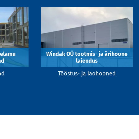
relamu
Windak OÜ tootmis- ja ärihoone
ad
laiendus
ad
Tööstus- ja laohooned