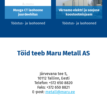
Muuga CT laohoone
Värnamo elektri ja soojuse
juurdeehitus
koostootmisjaam
Tööstus- ja laohooned
Tööstus- ja laohooned
Töid teeb Maru Metall AS
Järvevana tee 5,
10112 Tallinn, Eesti
Telefon: +372 650 8820
Faks: +372 650 8821
E-post:
metall@maru.ee