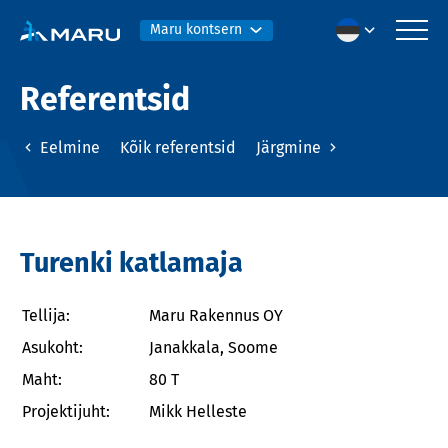
Maru kontsern
Referentsid
Eelmine
Kõik referentsid
Järgmine
Turenki katlamaja
Tellija:
Maru Rakennus OY
Asukoht:
Janakkala, Soome
Maht:
80 T
Projektijuht:
Mikk Helleste