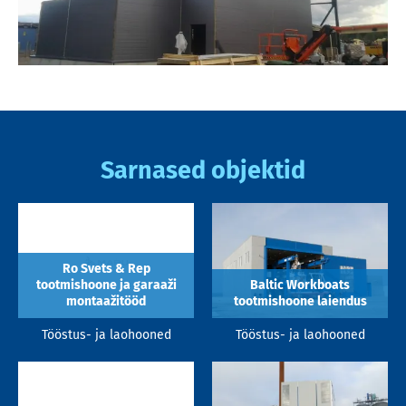
Sarnased objektid
Ro Svets & Rep
tootmishoone ja garaaži
Baltic Workboats
montaažitööd
tootmishoone laiendus
Tööstus- ja laohooned
Tööstus- ja laohooned