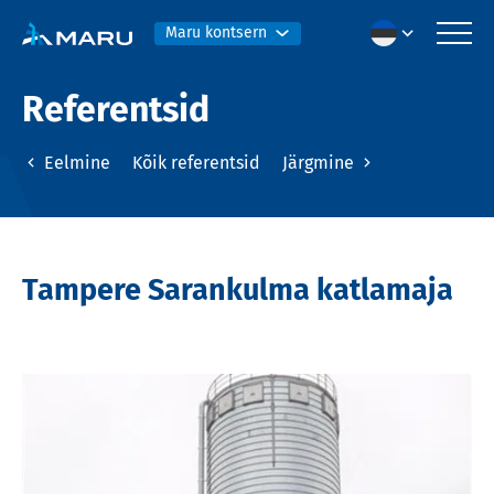
Maru kontsern
Referentsid
Eelmine
Kõik referentsid
Järgmine
Tampere Sarankulma katlamaja