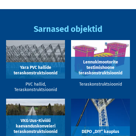
Sarnased objektid
Lennukimootorite
Yara PVC hallide
testimishoone
teraskonstruktsioonid
teraskonstruktsioonid
PVC hallid,
Teraskonstruktsioonid
Teraskonstruktsioonid
VKG Uus-Kiviõli
kaevanduskonveieri
teraskonstruktsioonid
DEPO „DIY“ kauplus