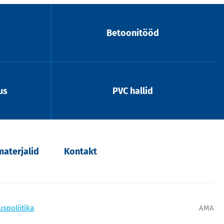
Betoonitööd
us
PVC hallid
aterjalid
Kontakt
uspoliitika
AMA