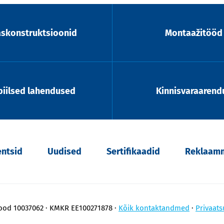
askonstruktsioonid
Montaažitööd
iilsed lahendused
Kinnisvaraarend
entsid
Uudised
Sertifikaadid
Reklaamm
kood 10037062
KMKR EE100271878
Kõik kontaktandmed
Privaats