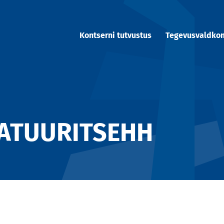
Kontserni tutvustus
Tegevusvaldko
MATUURITSEHH