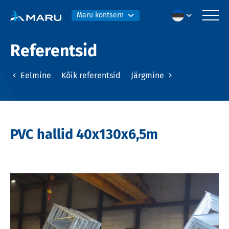
Maru kontsern
Referentsid
Eelmine
Kõik referentsid
Järgmine
PVC hallid 40x130x6,5m