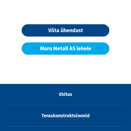
Võta ühendust
Maru Metall AS lehele
Ehitus
Teraskonstruktsioonid