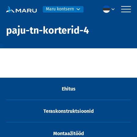
Maru kontsern
paju-tn-korterid-4
Ehitus
Teraskonstruktsioonid
Montaažitööd