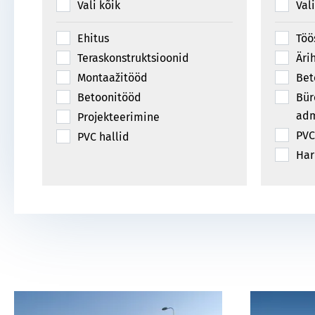
Vali kõik
Val
Ehitus
Töö
Teraskonstruktsioonid
Äri
Montaažitööd
Bet
Betoonitööd
Bür
adm
Projekteerimine
PVC
PVC hallid
Har
spo
Ter
El
Sil
Mas
kon
Sad
Kon