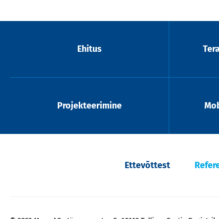
Ehitus
Ter
Projekteerimine
Mob
Ettevõttest
Refer