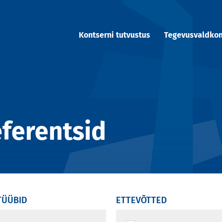
Kontserni tutvustus
Tegevusvaldko
ferentsid
TÜÜBID
ETTEVÕTTED