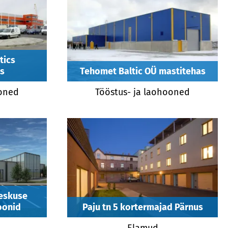
Araabia
2011
Taani
2010
Tšiili
2009
2008
tics
2007
us
Tehomet Baltic OÜ mastitehas
2006
ooned
Tööstus- ja laohooned
2005
2004
2003
2002
2001
2000
eskuse
oonid
Paju tn 5 kortermajad Pärnus
Elamud