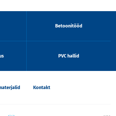
Betoonitööd
us
PVC hallid
aterjalid
Kontakt