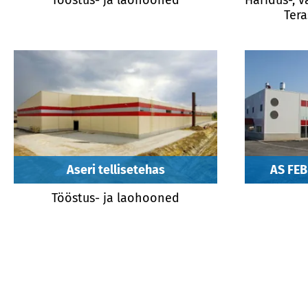
Tera
Aseri tellisetehas
AS FEB
Tööstus- ja laohooned