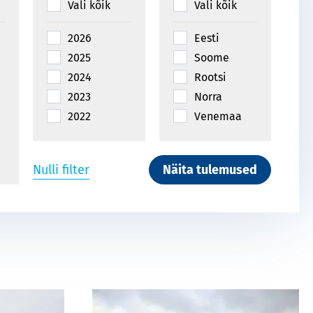
Vali kõik
Vali kõik
2026
Eesti
2025
Soome
2024
Rootsi
2023
Norra
2022
Venemaa
2021
Läti
2020
Mehhiko
Nulli filter
Näita tulemused
2019
Island
2018
Austria
2017
Botswana
2016
Ghana
2015
Lõuna
Aafrika
2014
Vabariik
2013
Saudi
2012