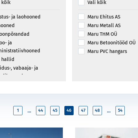
i kõik
Vali kõik
stus- ja laohooned
Maru Ehitus AS
hooned
Maru Metall AS
oonpõrandad
Maru THM OÜ
oo- ja
Maru Betoonitööd OÜ
inistratiivhooned
Maru PVC hangars
 hallid
idus-, vabaaja- ja
rdihooned
askonstruktsioonid
amud
lad ja mastid
...
...
inaehituslikud
1
44
45
46
47
48
54
struktsioonid
amahooned ja -rajatised
veiersillad ja -galeriid