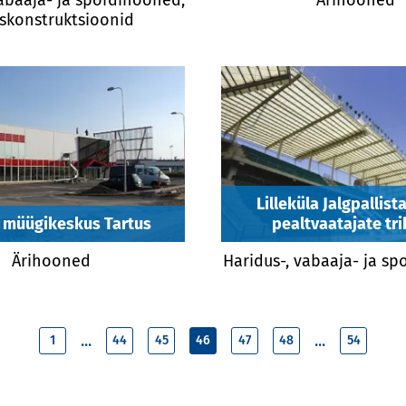
skonstruktsioonid
Lilleküla Jalgpallist
 müügikeskus Tartus
pealtvaatajate tr
Ärihooned
Haridus-, vabaaja- ja s
...
...
1
44
45
46
47
48
54