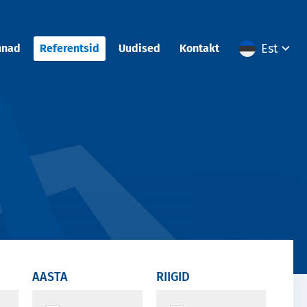
Est
nnad
Referentsid
Uudised
Kontakt
AASTA
RIIGID