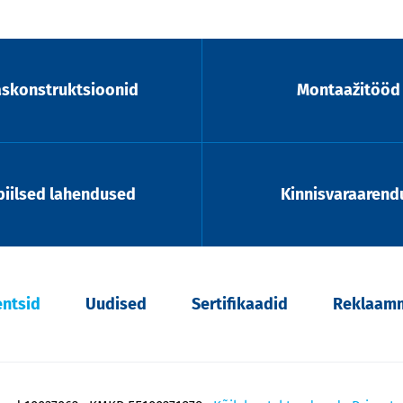
askonstruktsioonid
Montaažitööd
iilsed lahendused
Kinnisvaraarend
entsid
Uudised
Sertifikaadid
Reklaamm