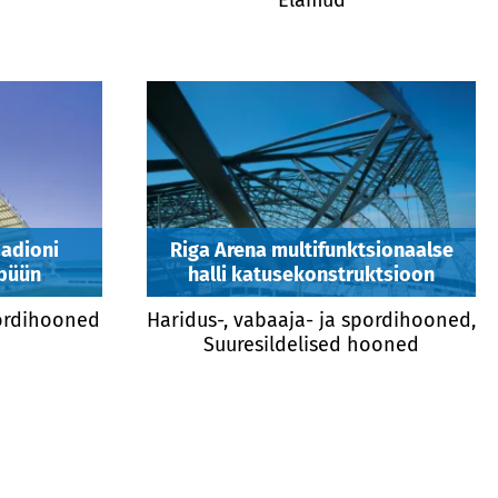
aadioni
Riga Arena multifunktsionaalse
ibüün
halli katusekonstruktsioon
pordihooned
Haridus-, vabaaja- ja spordihooned,
Suuresildelised hooned