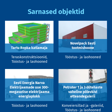
Sarnased objektid
Novelpack Eesti
Tartu Ropka katlamaja
tootmishoone
Teraskonstruktsioonid,
Tööstus- ja laohooned
Tööstus- ja laohooned
Eesti Energia Narva
Elektrijaamade uue 300-
Petroter 1 ja 3 õlitehaste
megavatise elektrijaama
vaheline põlevkivi
energiaplokk
etteandegalerii
Tööstus- ja laohooned
Konveiersillad ja -galeriid,
Tööstus- ja laohooned