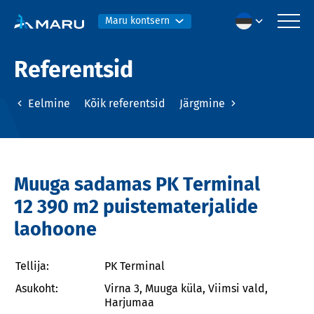
Maru kontsern
Referentsid
Eelmine
Kõik referentsid
Järgmine
Muuga sadamas PK Terminal
12 390 m2 puistematerjalide
laohoone
Tellija:
PK Terminal
Asukoht:
Virna 3, Muuga küla, Viimsi vald,
Harjumaa