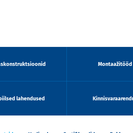
askonstruktsioonid
Montaažitööd
iilsed lahendused
Kinnisvaraarend