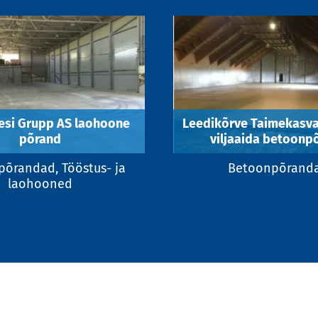
esi Grupp AS laohoone
Leedikõrve Taimekasva
põrand
viljaaida betoonp
õrandad, Tööstus- ja
Betoonpõrand
laohooned