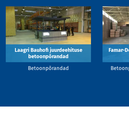
Laagri Bauhofi juurdeehituse
Famar-D
betoonpõrandad
Betoonpõrandad
Betoonp