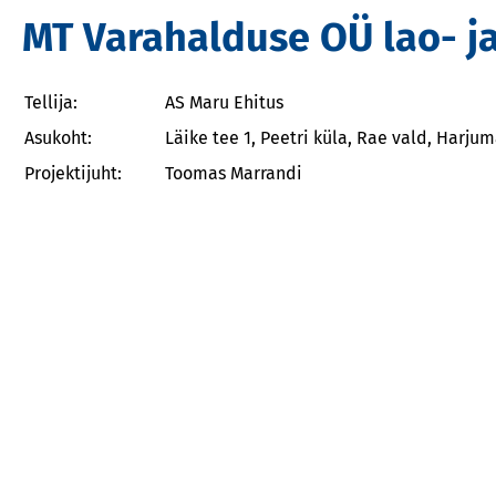
MT Varahalduse OÜ lao- 
Tellija:
AS Maru Ehitus
Asukoht:
Läike tee 1, Peetri küla, Rae vald, Harju
Projektijuht:
Toomas Marrandi