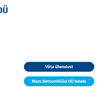
OÜ
Võta ühendust
Maru Betoonitööd OÜ lehele