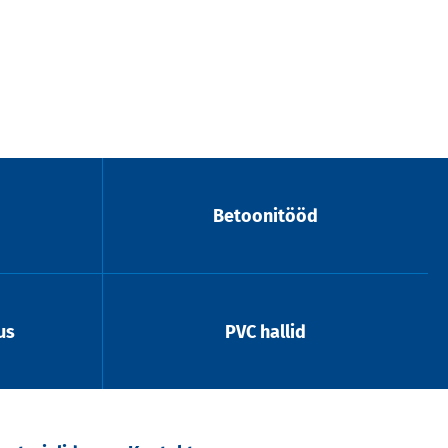
Betoonitööd
us
PVC hallid