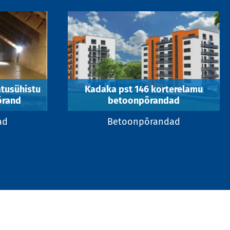
tusühistu
Kadaka pst 146 korterelamu
õrand
betoonpõrandad
ad
Betoonpõrandad