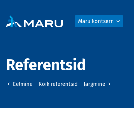
Maru kontsern
Referentsid
Eelmine
Kõik referentsid
Järgmine