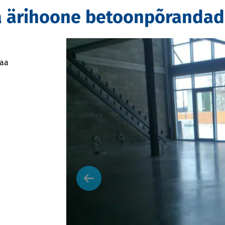
ja ärihoone betoonpõrandad
maa