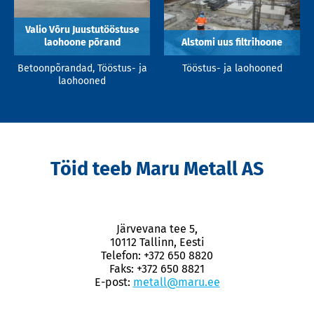
Valio Võru Juustutööstuse
laohoone põrand
Alstomi uus filtrihoone
Betoonpõrandad, Tööstus- ja
Tööstus- ja laohooned
laohooned
Töid teeb Maru Metall AS
Järvevana tee 5,
10112 Tallinn, Eesti
Telefon: +372 650 8820
Faks: +372 650 8821
E-post:
metall@maru.ee