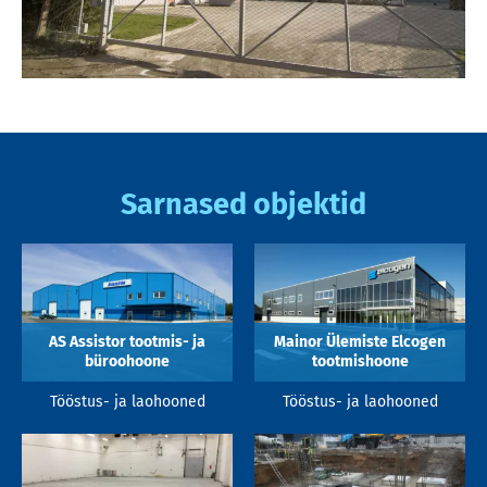
Sarnased objektid
AS Assistor tootmis- ja
Mainor Ülemiste Elcogen
büroohoone
tootmishoone
Tööstus- ja laohooned
Tööstus- ja laohooned