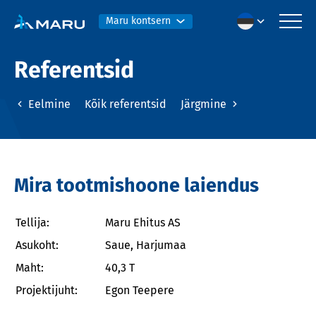
Maru kontsern
Referentsid
Eelmine
Kõik referentsid
Järgmine
Mira tootmishoone laiendus
Tellija:
Maru Ehitus AS
Asukoht:
Saue, Harjumaa
Maht:
40,3 T
Projektijuht:
Egon Teepere