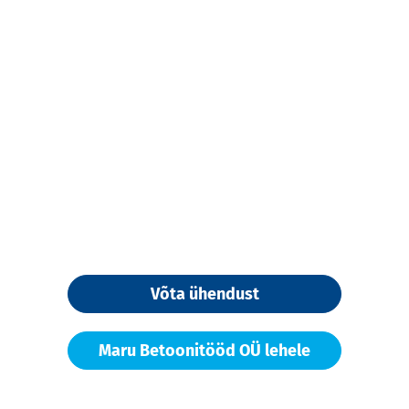
Võta ühendust
Maru Betoonitööd OÜ lehele