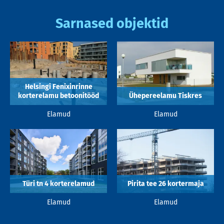
Sarnased objektid
Helsingi Fenixinrinne
korterelamu betoonitööd
Ühepereelamu Tiskres
Elamud
Elamud
Türi tn 4 korterelamud
Pirita tee 26 kortermaja
Elamud
Elamud