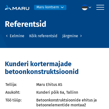
Maru kontsern
Referentsid
Eelmine
Kõik referentsid
Järgmine
Kunderi kortermajade
betoonkonstruktsioonid
Tellija:
Maru Ehitus AS
Asukoht:
Kunderi põik 6a, Tallinn
Töö tüüp:
Betoonkonstruktsioonide ehitus ja
betoonelementide montaaž