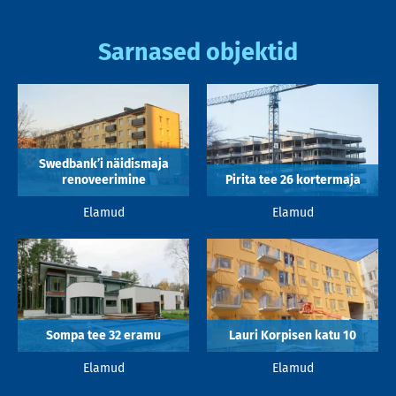
Sarnased objektid
Swedbank’i näidismaja
renoveerimine
Pirita tee 26 kortermaja
Elamud
Elamud
Sompa tee 32 eramu
Lauri Korpisen katu 10
Elamud
Elamud