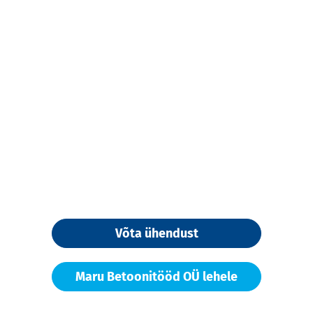
Võta ühendust
Maru Betoonitööd OÜ lehele