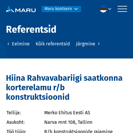
Maru kontsern
Referentsid
Eelmine
Kõik referentsid
Järgmine
Hiina Rahvavabariigi saatkonna
korterelamu r/b
konstruktsioonid
Tellija:
Merko Ehitus Eesti AS
Asukoht:
Narva mnt 108, Tallinn
Töö tüüp:
R/b konstruktsioonide rajamine