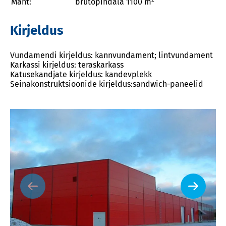
Maht:
brutopindala 1100 m
Kirjeldus
Vundamendi kirjeldus: kannvundament; lintvundament
Karkassi kirjeldus: teraskarkass
Katusekandjate kirjeldus: kandevplekk
Seinakonstruktsioonide kirjeldus:sandwich-paneelid