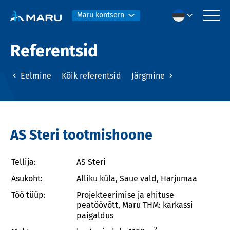
Maru kontsern
Referentsid
Eelmine
Kõik referentsid
Järgmine
AS Steri tootmishoone
Tellija:
AS Steri
Asukoht:
Alliku küla, Saue vald, Harjumaa
Töö tüüp:
Projekteerimise ja ehituse
peatöövõtt, Maru THM: karkassi
paigaldus
2