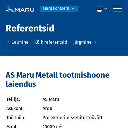
Maru kontsern
Referentsid
Eelmine
Kõik referentsid
Järgmine
AS Maru Metall tootmishoone
laiendus
Tellija:
AS Maru
Asukoht:
Ardu
Töö tüüp:
Projekteerimis-ehitustöövõtt
2
Maht:
10000 m