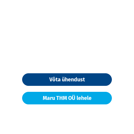
Võta ühendust
Maru THM OÜ lehele