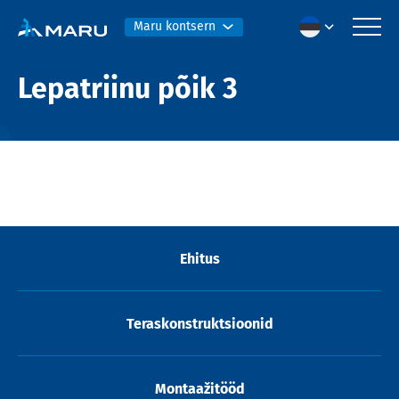
Maru kontsern
Lepatriinu põik 3
Ehitus
Teraskonstruktsioonid
Montaažitööd