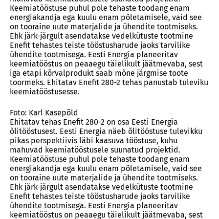
Keemiatööstuse puhul pole tehaste toodang enam
energiakandja ega kuulu enam põletamisele, vaid see
on tooraine uute materjalide ja ühendite tootmiseks.
Ehk järk-järgult asendatakse vedelkütuste tootmine
Enefit tehastes teiste tööstusharude jaoks tarvilike
ühendite tootmisega. Eesti Energia planeeritav
keemiatööstus on peaaegu täielikult jäätmevaba, sest
iga etapi kõrvalprodukt saab mõne järgmise toote
toormeks. Ehitatav Enefit 280-2 tehas panustab tuleviku
keemiatööstusesse.
Foto: Karl Kasepõld
Ehitatav tehas Enefit 280-2 on osa Eesti Energia
õlitööstusest. Eesti Energia näeb õlitööstuse tulevikku
pikas perspektiivis läbi kaasuva tööstuse, kuhu
mahuvad keemiatööstusele suunatud projektid.
Keemiatööstuse puhul pole tehaste toodang enam
energiakandja ega kuulu enam põletamisele, vaid see
on tooraine uute materjalide ja ühendite tootmiseks.
Ehk järk-järgult asendatakse vedelkütuste tootmine
Enefit tehastes teiste tööstusharude jaoks tarvilike
ühendite tootmisega. Eesti Energia planeeritav
keemiatööstus on peaaegu täielikult jäätmevaba, sest