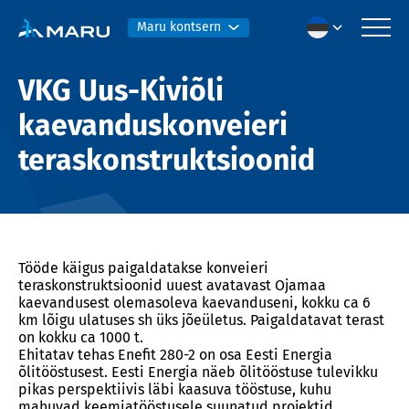
Maru kontsern
VKG Uus-Kiviõli
kaevanduskonveieri
teraskonstruktsioonid
Tööde käigus paigaldatakse konveieri
teraskonstruktsioonid uuest avatavast Ojamaa
kaevandusest olemasoleva kaevanduseni, kokku ca 6
km lõigu ulatuses sh üks jõeületus. Paigaldatavat terast
on kokku ca 1000 t.
Ehitatav tehas Enefit 280-2 on osa Eesti Energia
õlitööstusest. Eesti Energia näeb õlitööstuse tulevikku
pikas perspektiivis läbi kaasuva tööstuse, kuhu
mahuvad keemiatööstusele suunatud projektid.