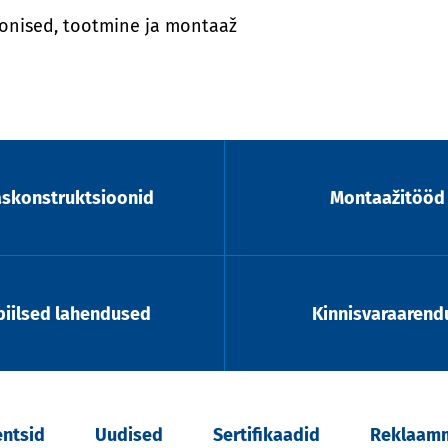
oonised, tootmine ja montaaž
askonstruktsioonid
Montaažitööd
iilsed lahendused
Kinnisvaraarend
entsid
Uudised
Sertifikaadid
Reklaamm