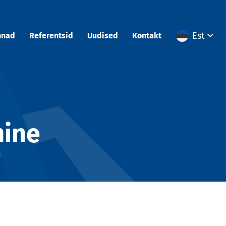
Est
nnad
Referentsid
Uudised
Kontakt
mine