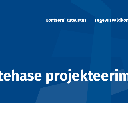
Kontserni tutvustus
Tegevusvaldko
litehase projekteeri