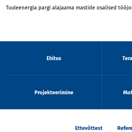
Tuuleenergia pargi alajaama mastide osalised tööj
Ehitus
Ter
Projekteerimine
Mob
Ettevõttest
Refer