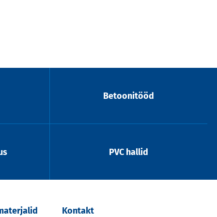
Betoonitööd
us
PVC hallid
aterjalid
Kontakt